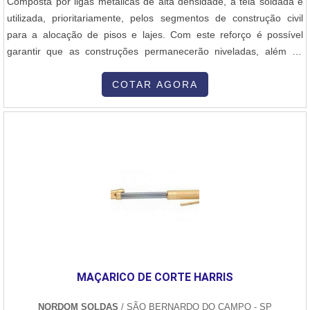
Composta por ligas metálicas de alta densidade, a tela soldada é
utilizada, prioritariamente, pelos segmentos de construção civil
para a alocação de pisos e lajes. Com este reforço é possível
garantir que as construções permanecerão niveladas, além da
segurança adicional que a tela proporciona em conjunto com a
alvenaria. As telas soldadas apresentam:Excelente
COTAR AGORA
galvanização:Produção padronizada,Soldagem. A tela passa pelo
procedimento de galvan....
MAÇARICO DE CORTE HARRIS
NORDOM SOLDAS
/ SÃO BERNARDO DO CAMPO - SP