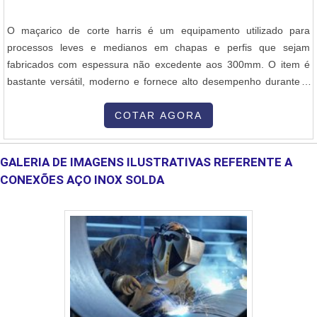
O maçarico de corte harris é um equipamento utilizado para
processos leves e medianos em chapas e perfis que sejam
fabricados com espessura não excedente aos 300mm. O item é
bastante versátil, moderno e fornece alto desempenho durante o
corte. É importante destacar que o maçarico é fabricado pela
multinacional Harris, com ênfase no que diz respeito à norma EN
COTAR AGORA
ISO 5172, o que assegura qualidade acentuada, desempenho e
eficiência para cada tipo de gás.Cabe frisar que o combustível
GALERIA DE IMAGENS ILUSTRATIVAS REFERENTE A
utilizado no maç.
CONEXÕES AÇO INOX SOLDA