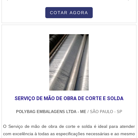
ferramentas elétricas. Para alcançar esses objetivos, a empresa
de peças e sistemas que constroem o funcionamento do
buscou ser autorizada das marcas mais renomadas do mercado.
queimador a gás, o modelo AutoRecupe é útil em fornos de
COTAR AGORA
Fora isso, é possível encontrar as melhores condições de
aquecimento indireto para tempera, linhas contínuas,
pagamento do mercado..
galvanização, revenimento, aquecimento d....
SERVIÇO DE MÃO DE OBRA DE CORTE E SOLDA
POLYBAG EMBALAGENS LTDA - ME
/ SÃO PAULO - SP
O Serviço de mão de obra de corte e solda é ideal para atender
com excelência à todas as especificações necessárias e ao mesmo