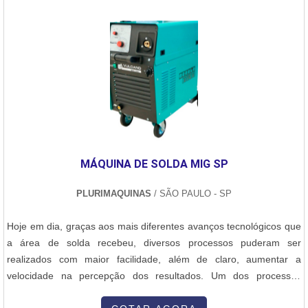
desgastadas. Com base nesse diagnóstico, nossa equipe realiza o
apresenta uma equipe técnica especializada para oferecer todo o
desmonte controlado das peças danificadas, fazendo o reparo ou
suporte necessário do planejamento até o pós obra em todos os
substituição por componentes novos, fabricados sob medida em
projetos..
aço carbono, inox ou alumínio, conforme a necessidade do projeto.
Utilizamos técnicas de corte, dobra, solda e acabamento,
garantindo um encaixe preciso e uma aparência profissional. Após
os reparos estruturais, a máquina passa por um processo de
lixamento, pintura industrial e acabamento, devolvendo não
apenas a estética original, mas também protegendo contra futuras
agressões do ambiente fabril. O serviço de funilaria é ideal tanto
MÁQUINA DE SOLDA MIG SP
para revitalização de máquinas antigas quanto para adequações
específicas, como modificações em proteções, aberturas técnicas
PLURIMAQUINAS
/ SÃO PAULO - SP
ou reforços estruturais. Nosso objetivo é prolongar a vida útil dos
equipamentos e manter a apresentação e segurança conforme os
Hoje em dia, graças aos mais diferentes avanços tecnológicos que
padrões industriais.
a área de solda recebeu, diversos processos puderam ser
realizados com maior facilidade, além de claro, aumentar a
velocidade na percepção dos resultados. Um dos processos
desenvolvidos foi a máquina de solda MIG SP. O PRODUTO