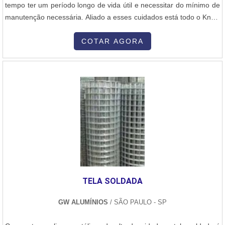
tempo ter um período longo de vida útil e necessitar do mínimo de
manutenção necessária. Aliado a esses cuidados está todo o Know
how da Polybag Embalagens - Me comprometida em oferecer
sempre o que há de melhor no segmento, que pode ser conferido,
COTAR AGORA
por exemplo, na qualidade do Serviço de mão de obra de corte e
solda. F....
TELA SOLDADA
GW ALUMÍNIOS
/ SÃO PAULO - SP