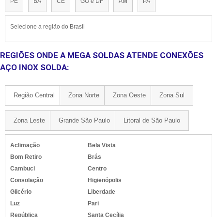
PE
BA
CE
GO e DF
AM
PA
Selecione a região do Brasil
REGIÕES ONDE A MEGA SOLDAS ATENDE CONEXÕES
AÇO INOX SOLDA:
Região Central
Zona Norte
Zona Oeste
Zona Sul
Zona Leste
Grande São Paulo
Litoral de São Paulo
Aclimação
Bela Vista
Bom Retiro
Brás
Cambuci
Centro
Consolação
Higienópolis
Glicério
Liberdade
Luz
Pari
República
Santa Cecília