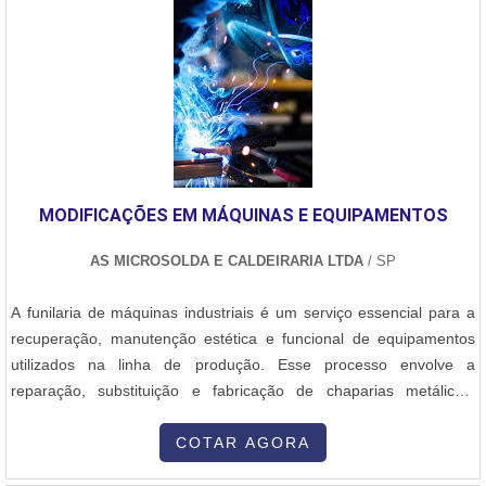
expectativas. Assim, a solda por termofusão é feita da seguinte
maneira:As conexões dos tubos são aquecidas por meio de uma
placa de temperatura;A placa de temperatura é controlada para
que o aquecimento seja preciso;As peças fundidas recebem
pressão conforme as normas e padrões de soldagem.Só uma
empresa tradicional no ramo de solda participa de forma ativa dos
mais variados projetos e oferece consultoria para mineradoras e
construtoras. São características esperadas de uma empresa que
MODIFICAÇÕES EM MÁQUINAS E EQUIPAMENTOS
realiza serviço de soldagem por termofusão qualidade,
confiabilidade e preço acessível. Para a realização da soldagem
AS MICROSOLDA E CALDEIRARIA LTDA
/ SP
por termofusão é necessário contratar os serviços de uma
empresa especializada no setor. Além disso, a empresa deve
A funilaria de máquinas industriais é um serviço essencial para a
oferecer uma ampla variedade de equipamentos, podendo atender
recuperação, manutenção estética e funcional de equipamentos
projetos de solda que variam de 20mm até 1600mm, suprindo as
utilizados na linha de produção. Esse processo envolve a
necessidades dos mais distintos setores.EMPRESA
reparação, substituição e fabricação de chaparias metálicas,
ESPECIALIZADA EM SOLDAGEM DE TERMOFUSÃOPara prestar
carenagens, proteções e outras estruturas externas das máquinas.
serviço de solda por termofusão, a empresa deve ter tradição em
O trabalho começa com uma avaliação detalhada do estado da
COTAR AGORA
soldas de PEAD e PP, como é o caso da DPS renomada no
máquina, identificando amassados, corrosões, trincas ou partes
segmento e reconhecida no Brasil e no exterior. A empresa