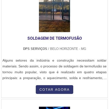
SOLDAGEM DE TERMOFUSÃO
DPS SERVIÇOS
/ BELO HORIZONTE - MG
Alguns setores da indústria e construção necessitam soldar
materiais. Sendo assim, o processo de soldagem de termofusão se
tornou muito popular, visto que é realizado em quatro etapas
principais: a preparação, o aquecimento, solda e resfriamento, a
fim de garantir total eficiência.AS PRINCIPAIS CARACTERÍSTICAS
DO PRODUTONo geral, esse método apresenta uma característica
COTAR AGORA
primária muito específica, que é a temperatura, o fator principal
que garante e qualifica o processo para que seja possível obter um
resultado positivo e a solda atenda as necessidades e