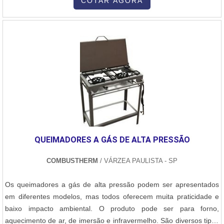
OFERECE DIVERSAS VANTAGENSEste é um processo de
COTAR AGORA
soldagem realizado através de arco elétrico entre um metal de
base e um consumível em forma de arame. Trata-se de um
processo muito flexível que proporciona soldagens de qualidade
com grande produtividade, principalmente quando comparado com
processos manuais como eletrodos revestidos. Possibilita fornecer
uma alimentação contínua, realizando uma união de materiais
metálicos pelo aquecimento e fusão, sob uma atmosfera de
proteção gasosa. A máquina de solda é um produto definido com
uma alternativa vantajosa para os mais diferentes campos
industriais, entre eles:Usinas de álcool e petroquímicas;Indústrias
de óleo e gás;Automobilísticas;Indústria
QUEIMADORES A GÁS DE ALTA PRESSÃO
naval;Mineradoras;Construção.Esse processo é realizado através
de um arco elétrico que fica localizado entre o metal de base e um
COMBUSTHERM
/ VÁRZEA PAULISTA - SP
consumível em forma de arame protegido por uma atmosfera
gasosa (Oxigênio, Argônio ou mistura). Ideal para alta
Os queimadores a gás de alta pressão podem ser apresentados
produtividadeA MELHOR EMPRESA DE MÁQUINA DE SOLDA MIG
em diferentes modelos, mas todos oferecem muita praticidade e
SPA Plurimaquinas Comércio e Manutenção foi fundada em 1985
baixo impacto ambiental. O produto pode ser para forno,
com intuito de realizar manutenção de máquinas de solda e
aquecimento de ar, de imersão e infravermelho. São diversos tipos