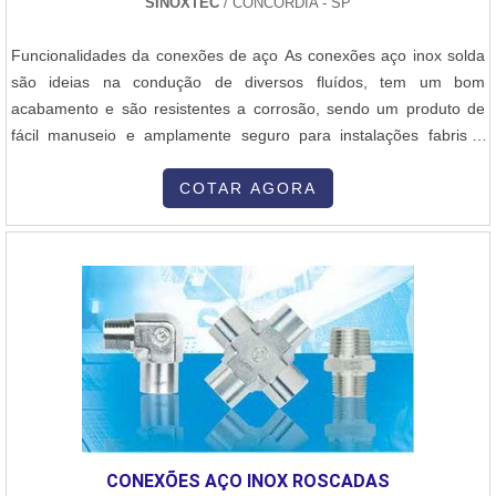
SINOXTEC
/ CONCÓRDIA - SP
Funcionalidades da conexões de aço As conexões aço inox solda
são ideias na condução de diversos fluídos, tem um bom
acabamento e são resistentes a corrosão, sendo um produto de
fácil manuseio e amplamente seguro para instalações fabris e
industriais. As conexões são utilizadas para indústrias de papel e
celulose, açúcar e álcool, químicas, alimentícias, entre muitas
COTAR AGORA
outras, valorizando-se como um produto versátil. Existem vários
modelo...
CONEXÕES AÇO INOX ROSCADAS