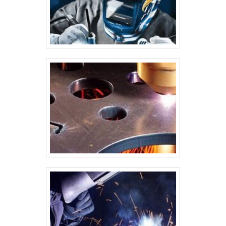
fina. Soldagem por Arco Elétrico: Para a união das partes maiores
e mais espessas. A soldagem precisa ser feita com muita precisão
para garantir a integridade da estrutura e evitar vazamentos de
material armazenado. 5. Montagem e Construção da Estrutura A
montagem do silo envolve a união das peças soldadas para formar
a estrutura final. O processo inclui: Montagem da base: Em silos
grandes, é comum a montagem de uma base de concreto ou aço
onde o silo será instalado. A base deve ser projetada para suportar
o peso do silo e o material armazenado. Montagem das paredes:
As chapas curvadas são unidas e soldadas para formar as paredes
do silo. Essas chapas podem ser unidas de forma horizontal ou
vertical, dependendo do design. Instalação de suportes e reforços:
São colocados reforços internos (anéis de reforço) e suportes
estruturais para aumentar a estabilidade da estrutura. Instalação
do fundo do silo: O fundo pode ser cônico ou plano, dependendo
do tipo de silo. Silos com fundo cônico facilitam o escoamento do
material armazenado. 6. Instalação de Componentes Auxiliares
Após a montagem da estrutura principal, diversos componentes
auxiliares são instalados, como: Portas de inspeção e de