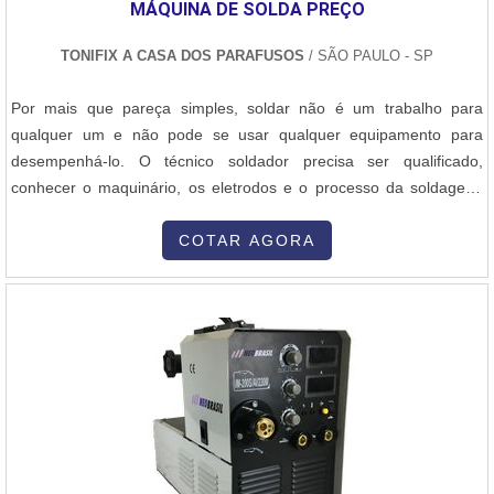
MÁQUINA DE SOLDA PREÇO
TONIFIX A CASA DOS PARAFUSOS
/ SÃO PAULO - SP
Por mais que pareça simples, soldar não é um trabalho para
qualquer um e não pode se usar qualquer equipamento para
desempenhá-lo. O técnico soldador precisa ser qualificado,
conhecer o maquinário, os eletrodos e o processo da soldagem.
Mas também, é necessário uma boa máquina de solda preço.
Diferencial das demais empresasQualidade,Matéria-prima,Preço
COTAR AGORA
justo. Informações adicionaisPara que o trabalho saia perfeito, é
necessário ter equi...