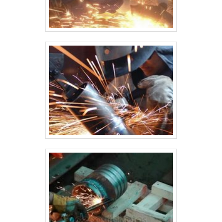
Preparação da superfície: Limpeza e remoção de impurezas para
garantir a adesão da pintura. Aplicação de tinta epóxi ou esmalte:
Tintas que oferecem resistência à corrosão e ao desgaste
mecânico. Secagem: O silo é deixado para secar completamente
antes de ser transportado para o local de instalação. 9. Transporte
e Instalação Após a conclusão da fabricação, o silo é transportado
para o local de instalação. Em muitos casos, ele pode ser
desmontado em partes para facilitar o transporte. A instalação
inclui: Posicionamento do silo: O silo é colocado na base de
concreto ou estrutura de apoio. Montagem final no local: Reunião
de todas as partes do silo no local de instalação, incluindo a
fixação na base, a instalação de sistemas de carregamento e
descarga, e a conexão com a rede elétrica ou de ventilação, se
necessário. Conclusão A fabricação de silos em aço carbono é um
processo complexo que exige precisão em cada etapa, desde o
planejamento e o projeto até a execução e os testes de qualidade.
O aço carbono, com suas qualidades de resistência e custo
acessível, é uma escolha popular para a construção desses