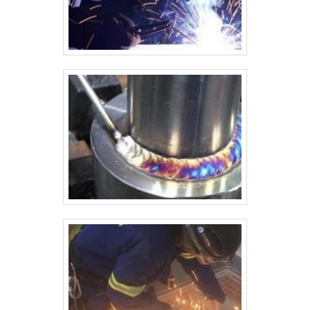
carregamento/descarga: Portas e tampas que permitem o acesso
ao interior do silo para manutenção e inspeção. Sistemas de
ventilação e exaustão: Para manter o material armazenado em
condições ideais, principalmente em silos de grãos. Sistemas de
monitoramento: Sensores de temperatura, umidade, nível de
material, entre outros, que são instalados para monitorar o
desempenho do silo durante o uso. Escadas e plataformas de
acesso: Para permitir a manutenção e inspeção de forma segura.
7. Testes de Qualidade e Inspeção Antes de ser entregue ao
cliente, o silo passa por uma série de testes para garantir que está
em conformidade com o projeto e normas de segurança: Testes de
soldagem: Para garantir que as soldas sejam fortes e seguras.
Testes de pressão: Em alguns casos, é necessário realizar testes
de pressão para verificar a resistência do silo à carga interna de
material. Inspeção visual: Para detectar falhas ou imperfeições na
estrutura, soldas e acabamentos. 8. Pintura e Acabamento A
pintura ou tratamento anticorrosivo é fundamental para proteger o
silo contra o desgaste devido a condições climáticas,
principalmente em silos externos. O processo geralmente envolve: