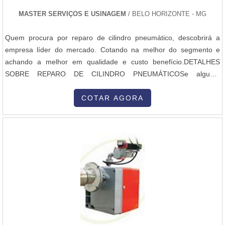
MASTER SERVIÇOS E USINAGEM
/ BELO HORIZONTE - MG
Quem procura por reparo de cilindro pneumático, descobrirá a
empresa líder do mercado. Cotando na melhor do segmento e
achando a melhor em qualidade e custo benefício.DETALHES
SOBRE REPARO DE CILINDRO PNEUMÁTICOSe alguém
pesquisar por reparo de cilindro pneumático em uma empresa
comprometida com seus serviços, consegue encontrar o site da
COTAR AGORA
Master Serviços e Usinagem. Com grande know-how focado em
tambor para correia e serviço de usinagem, garantem a satisfação
da venda à entrega final, com foco total na qualidade.Ainda
focando na qualidade em reparo de cilindro pneumático, é
importante buscar uma companhia que tenha produtos e serviços
com ótima qualidade e excelente custo-benefício, pequenos
detalhes, mas de grande valia para saber a procedência e
seriedade da empresa.Há muitas maneiras eficientes de
demonstrar competência e excelência em uma área de atuação.
Abaixo os motivos pelo qual a Master Serviços e Usinagem é a