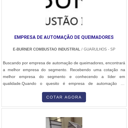
empresa que tenha produtos e serviços com ótima qualidade e
excelente custo-benefício, pontos importantes que ficam de fora no
planejamento de empresas que visam apenas o lucro, deixando a
desejar nos outros fatores.É importante lembrar que o serviço deve
sempre ser prestado por empresas especializadas no segmento.
EMPRESA DE AUTOMAÇÃO DE QUEIMADORES
Esse tipo de cuidado ajuda a garantir a qualidade e assertividade
do serviço, além de evitar prejuízos com imprevistos e execuções
E-BURNER COMBUSTAO INDUSTRIAL
/ GUARULHOS - SP
mal elaboradas. Assim, é possível poupar gastos
desnecessários.Existem diversos motivos para a Master Serviços e
Buscando por empresa de automação de queimadores, encontrará
Usinagem ter se tornado destaque quando pensamos em uma
a melhor empresa do segmento. Recebendo uma cotação na
empresa que entrega confiança e serviços de qualidade. Alguns
melhor empresa do segmento e conhecendo a líder em
desses motivos são: Corpo técnico especializado; Profissionais
qualidade.Quando o quesito é empresa de automação de
com vasta experiência nas diversas áreas de atuação; Escritório de
queimadores, com a E-Burner Combustão Industrial o cliente
alta qualidade onde são realizadas as atividades; Localizada em
receberá ótima qualidade e comprometimento com o resultado dos
COTAR AGORA
uma área de 4.000m2; Equipamentos de última geração.ABAIXO
clientes.DETALHES SOBRE EMPRESA DE AUTOMAÇÃO DE
MAIS DETALHES SOBRE A EMPRESA ESPECIALISTA DO
QUEIMADORESA E-Burner Combustão Industrial foca seus
SEGMENTONa Master Serviços e Usinagem tem tudo que se
recursos em proporcionar para os parceiros uma estrutura com
precisa para fabricantes de peças usinadas. Líder em qualidade, a
escritório de alta qualidade onde são realizadas as atividades e