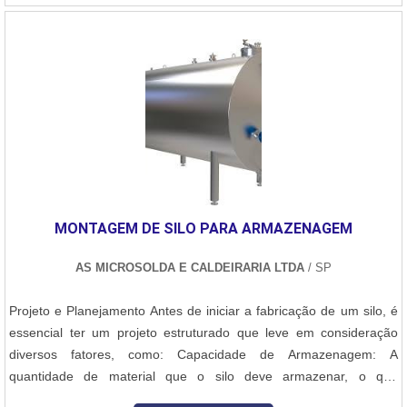
LEVEA M M e Manutenção e Montagem centraliza sua energia em
criar aos parceiros uma estrutura com escritório de alta qualidade
onde são realizadas as atividades e equipamentos de última
geração, tudo para oferecer caldeiraria leve com ótima
qualidade.Há muitas maneiras eficientes de uma empresa
demonstrar competência, excelência e destaque em sua área de
atuação. A M M e Manutenção e Montagem se mostra referência
por ter: Soluções completas para montagem, desmontagem e
manutenção industrial; Escritório de alta qualidade onde são
realizadas as atividades; Profissionais com vasta experiência na
MONTAGEM DE SILO PARA ARMAZENAGEM
área de atuação; Comprometimento com o resultado dos
clientes.Sem perder o foco em caldeiraria leve, na essência da
AS MICROSOLDA E CALDEIRARIA LTDA
/ SP
empresa, a mesma deve prezar pelos produtos e serviços com
ótima qualidade e proteção, detalhes que passam despercebidos e
Projeto e Planejamento Antes de iniciar a fabricação de um silo, é
podem gerar prejuízo futuros para os clientes.É por tudo isso e
essencial ter um projeto estruturado que leve em consideração
muito mais que a M M e Manutenção e Montagem é uma empresa
diversos fatores, como: Capacidade de Armazenagem: A
que preza pela segurança quando se fala do segmento de
quantidade de material que o silo deve armazenar, o que
montagem, fabricação e manutenção industrial. A empresa objetiva
influenciará suas dimensões (altura, diâmetro e capacidade total).