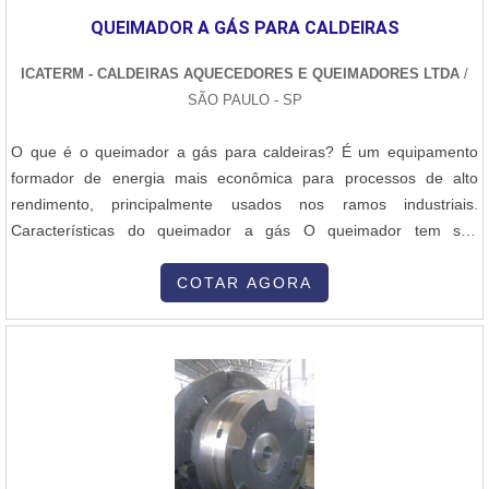
melhor opção no segmento quando pesquisar por reparo de
QUEIMADOR A GÁS PARA CALDEIRAS
cilindro pneumático: Equipe multidisciplinar de consultores
associados; Profissionais com vasta experiência nas diversas
ICATERM - CALDEIRAS AQUECEDORES E QUEIMADORES LTDA
/
áreas de atuação; Equipe de alta qualidade; Escritório de alta
SÃO PAULO - SP
qualidade onde são realizadas as atividades; Amplo catálogo de
produtos.GARANTIA DE QUALIDADE COMPROVADANa Master
O que é o queimador a gás para caldeiras? É um equipamento
Serviços e Usinagem sempre tem a solução mais buscada na área
formador de energia mais econômica para processos de alto
de reparo de cilindro pneumático. É possível encontrar itens
rendimento, principalmente usados nos ramos industriais.
variados com tecnologia de ponta, como cilindro hidráulico e
Características do queimador a gás O queimador tem seu
serviço de usinagem.É uma organização comprometida com seus
funcionamento a base de GLP, com uma potência de 25.800 a
serviços e altamente qualificada, padrões alcançados por conter
296.700 Kcal/h. Vantagens - Qualidade no fornecimento de
COTAR AGORA
escritório de alta qualidade onde são realizadas as atividades e
energia,- Melhor custo x benefício,- Mais economia,- Entre outras.
tecnologia de ponta.Esses fatores, somados a um time com corpo
Solicite um orçamento grátis clicand....
técnico especializado e profissionais certificados, fecha todo o ciclo
de entrega com excelência para toda a carteira de clientes..