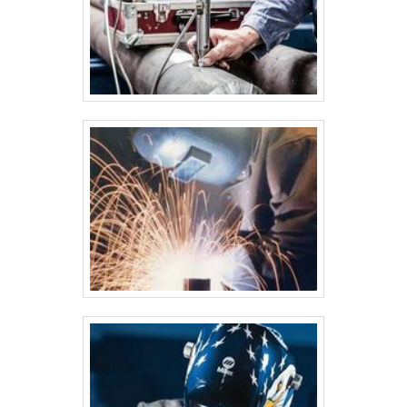
camada de proteção contra corrosão, como pintura epóxi ou
galvanização, para aumentar a durabilidade do silo, especialmente
em ambientes agressivos. 3. Corte e Conformação das Chapas de
Aço Após a seleção e preparação do material, as chapas de aço
carbono são cortadas e conformadas de acordo com as dimensões
do projeto. Os processos mais comuns incluem: Corte a plasma ou
laser: Para obter cortes precisos nas chapas de aço. Dobragem e
curvamento: Para criar as formas curvas necessárias para as
paredes laterais do silo. Em muitos casos, as chapas são dobradas
a frio ou moldadas por máquinas especiais. Conformação de peças
auxiliares: As peças adicionais, como bases, tampas e anéis de
reforço, também são cortadas e conformadas. 4. Soldagem A
soldagem é um dos processos principais na fabricação de silos,
pois as chapas de aço precisam ser unidas para formar a estrutura
do silo. As técnicas mais comuns de soldagem são: Soldagem MIG
(Metal Inert Gas): Usada em materiais mais finos e em áreas de
difícil acesso. Soldagem TIG (Tungsten Inert Gas): Usada para
soldas mais precisas, especialmente em peças de espessura mais