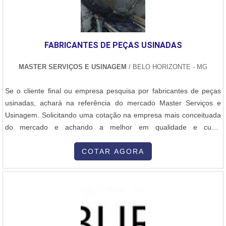
FABRICANTES DE PEÇAS USINADAS
MASTER SERVIÇOS E USINAGEM
/ BELO HORIZONTE - MG
Se o cliente final ou empresa pesquisa por fabricantes de peças
usinadas, achará na referência do mercado Master Serviços e
Usinagem. Solicitando uma cotação na empresa mais conceituada
do mercado e achando a melhor em qualidade e custo
benefício.OUTRAS INFORMAÇÕES SOBRE FABRICANTES DE
PEÇAS USINADASQuem quer achar fabricantes de peças
COTAR AGORA
usinadas uma empresa preocupada em entregar soluções com as
melhores tecnologias, acha a Master Serviços e Usinagem. Com
grande know-how focado em reforma de vagões e montagem de
conjunto de força motor diesel ge 7fdl completo, oferecendo o que
há de melhor em tecnologia ao cliente.Discorrendo ainda sobre
fabricantes de peças usinadas, sempre deve-se buscar uma