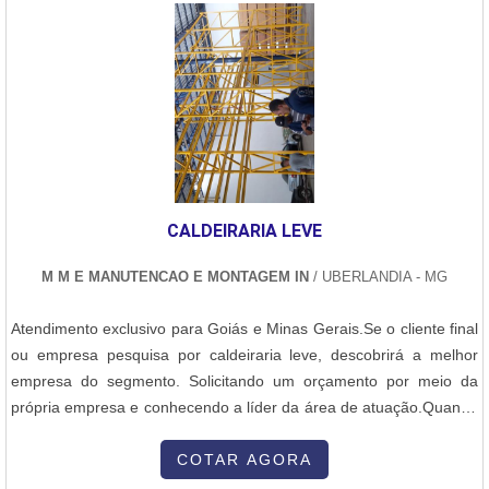
completas para a construção e manutenção de dutos terrestres.A
quem busca combustão industrial. Com foco na experiência dos
Normatec conta com uma equipe altamente qualificada e
clientes, oferece itens variados como cavalete de gás e assistência
tecnologia de ponta para realizar projetos de dutos terrestres,
técnica em queimadores industriais com ótima qualidade e
desde a concepção até a execução. Além disso, a empresa
precisão.Com a organização é possível tirar as suas dúvidas sobre
também oferece serviços de inspeção e manutenção, garantindo a
os serviços do ramo, além de contar com os melhores profissionais
segurança e eficiência das instalações.Com um compromisso
e instalações. Assim, conquistando a confiança e a satisfação dos
constante com a qualidade e a satisfação do cliente, a Normatec
clientes, que são os maiores objetivos da marca.A E-Burner
se destaca no mercado pela excelência de seus serviços e pela
Combustão Industrial é uma empresa que tem se destacado da
capacidade de atender às demandas específicas de cada projeto.
CALDEIRARIA LEVE
concorrência pela idoneidade em tudo que faz onde garantem uma
Seja para a construção de novos dutos ou para a reforma de
entrega de excelência de ponta a ponta.
estruturas existentes, a Normatec é a escolha ideal para empresas
M M E MANUTENCAO E MONTAGEM IN
/ UBERLANDIA - MG
que buscam soluções confiáveis e eficientes.
Atendimento exclusivo para Goiás e Minas Gerais.Se o cliente final
ou empresa pesquisa por caldeiraria leve, descobrirá a melhor
empresa do segmento. Solicitando um orçamento por meio da
própria empresa e conhecendo a líder da área de atuação.Quando
o assunto é caldeiraria leve, com a melhor mão de obra da M M e
Manutenção e Montagem o cliente encontrará ótima qualidade
COTAR AGORA
com pagamento acessível.MAIS DETALHES SOBRE CALDEIRARIA