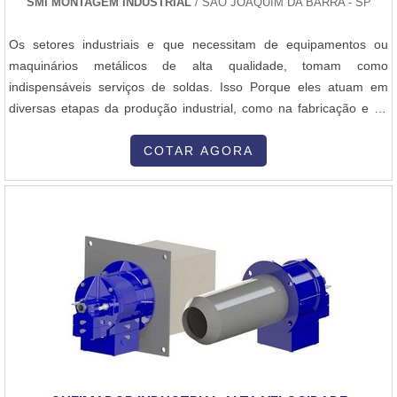
SMI MONTAGEM INDUSTRIAL
/ SÃO JOAQUIM DA BARRA - SP
Os setores industriais e que necessitam de equipamentos ou
maquinários metálicos de alta qualidade, tomam como
indispensáveis serviços de soldas. Isso Porque eles atuam em
diversas etapas da produção industrial, como na fabricação e no
reparo do material metálico. Nesse sentido, os serviços de soldas
auxiliam na manutenção das condições dos equipamento, e
COTAR AGORA
ampliam a produtividade. Os serviços de soldas SP e região
oferecem segurança aos ...