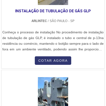
INSTALAÇÃO DE TUBULAÇÃO DE GÁS GLP
ARLINTEC
/ SÃO PAULO - SP
Conheça o processo de instalação No procedimento de instalação
de tubulação de gás GLP, é instalado o tubo e central de p-13na
residência ou comércio, mantendo o botijão sempre para o lado de
fora em um ambiente ventilado, podendo assim lhe proporcionar
mais segurança. Aplicação da instalação de tubulação de gás GLP
A Arlintec é uma empresa de assistência técnica de fogões, e é
COTAR AGORA
especialista em instalação de tubulação de gás GLP, realizando-a
e....