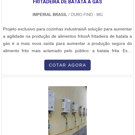
FRITADEIRA DE BATATA A GÁS
IMPERIAL BRASIL
/ OURO FINO - MG
Projeto exclusivo para cozinhas industriaisA solução para aumentar
a agilidade na produção de alimentos fritosA fritadeira de batata a
gás é a mais nova saída para aumentar a produção segura do
alimento frito mais aclamado pelo público: a batata frita. Essa
máquina favorece com o procedimento de preparo das batatas,
agregando maior segurança e focando na prevenção de acidentes
COTAR AGORA
comuns como a queima do produto que está sendo frito, pois com
o te....