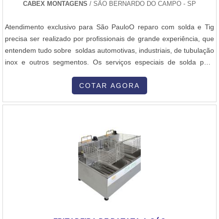
CABEX MONTAGENS
/ SÃO BERNARDO DO CAMPO - SP
Atendimento exclusivo para São PauloO reparo com solda e Tig
precisa ser realizado por profissionais de grande experiência, que
entendem tudo sobre soldas automotivas, industriais, de tubulação
inox e outros segmentos. Os serviços especiais de solda para
protótipos e reparos de precisão para indústria mecânica,
engenharia, arquitetura e design, indústria moveleira, plásticos,
COTAR AGORA
acrílico, forjaria e esquadrias de alumínio. Características do rep....