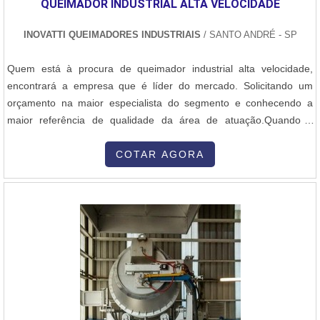
QUEIMADOR INDUSTRIAL ALTA VELOCIDADE
INOVATTI QUEIMADORES INDUSTRIAIS
/ SANTO ANDRÉ - SP
Quem está à procura de queimador industrial alta velocidade,
encontrará a empresa que é líder do mercado. Solicitando um
orçamento na maior especialista do segmento e conhecendo a
maior referência de qualidade da área de atuação.Quando a
questão é queimador industrial alta velocidade, com os
colaboradores da Inovatti Queimadores Industriais o cliente
COTAR AGORA
encontrará ótima qualidade com atendimento a indústrias de
diversos ramos.MAIS SOBRE QU...