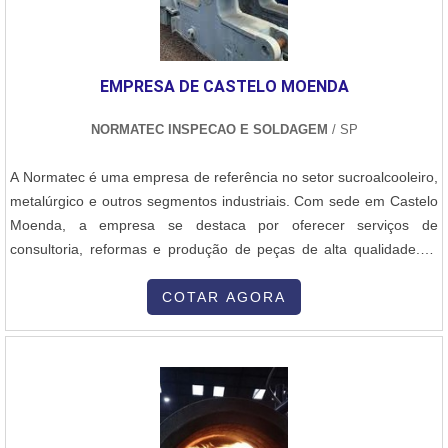
EMPRESA DE CASTELO MOENDA
NORMATEC INSPECAO E SOLDAGEM
/ SP
A Normatec é uma empresa de referência no setor sucroalcooleiro,
metalúrgico e outros segmentos industriais. Com sede em Castelo
Moenda, a empresa se destaca por oferecer serviços de
consultoria, reformas e produção de peças de alta qualidade.No
setor sucroalcooleiro, a Normatec atua no desenvolvimento de
soluções para usinas de açúcar e álcool, oferecendo consultoria
COTAR AGORA
especializada em processos de produção, otimização de recursos
e melhoria da eficiência operacional. Além disso, a empresa
também realiza reformas em equipamentos e maquinários
utilizados nesse segmento, garantindo a sua durabilidade e
desempenho.No segmento metalúrgico, a Normatec é reconhecida
pela produção de peças de alta precisão e qualidade, utilizadas em