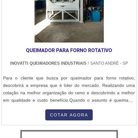
QUEIMADOR PARA FORNO ROTATIVO
INOVATTI QUEIMADORES INDUSTRIAIS
/ SANTO ANDRÉ - SP
Para o cliente que busca por queimador para forno rotativo,
descobrirá a empresa que é líder do mercado. Realizando uma
cotação na melhor organização do ramo e descobrindo a melhor
em qualidade e custo benefício.Quando o assunto é queimador
para forno rotativo, com a Inovatti Queimadores Industriais irá
encontrar proteção com soluções para estufas, fornos e
COTAR AGORA
caldeiras.MAIS INFORMAÇÕES SOBRE QUEIMADOR PARA
FORNO ROTATIVOA Inovatti Queimad...