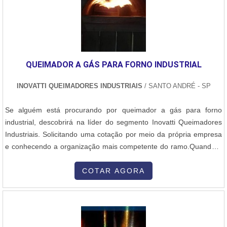
diversos setores industriais. A empresa conta com uma equipe
técnica altamente qualificada e equipamentos modernos,
garantindo a excelência em seus produtos.Além disso, a Normatec
também oferece serviços de consultoria em gestão de projetos,
auxiliando empresas na implementação de melhorias em seus
QUEIMADOR A GÁS PARA FORNO INDUSTRIAL
processos produtivos e na busca por maior eficiência e
competitividade.Com uma trajetória de sucesso e compromisso
INOVATTI QUEIMADORES INDUSTRIAIS
/ SANTO ANDRÉ - SP
com a satisfação de seus clientes, a Normatec se consolida como
uma empresa de excelência em Castelo Moenda e região, sendo
Se alguém está procurando por queimador a gás para forno
reconhecida pela qualidade de seus serviços e produtos.
industrial, descobrirá na líder do segmento Inovatti Queimadores
Industriais. Solicitando uma cotação por meio da própria empresa
e conhecendo a organização mais competente do ramo.Quando a
procura é por queimador a gás para forno industrial, com a equipe
da Inovatti Queimadores Industriais alcançará ótima qualidade com
COTAR AGORA
soluções para estufas, fornos e caldeiras.MAIS SOBRE
QUEIMADOR A GÁS PARA FORNO INDUSTRIALA Inovatti
Queimadores Industriais objetiva seus recursos em proporcionar
aos clientes uma estrutura com escritório de alta qualidade onde